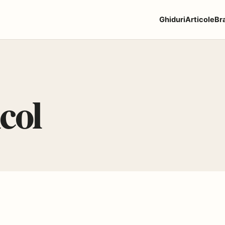
Ghiduri
Articole
Br
col