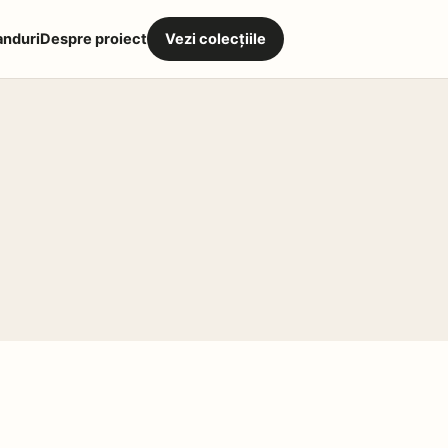
anduri
Despre proiect
Vezi colecțiile